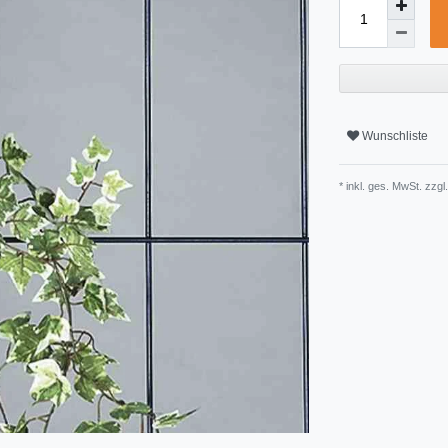
Wunschliste
* inkl. ges. MwSt. zzgl.