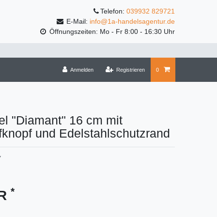
Telefon:
039932 829721
E-Mail:
info@1a-handelsagentur.de
Öffnungszeiten: Mo - Fr 8:00 - 16:30 Uhr
Anmelden
Registrieren
0
l "Diamant" 16 cm mit
fknopf und Edelstahlschutzrand
7
*
UR