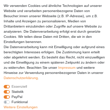
AGB
Wir verwenden Cookies und ähnliche Technologien auf unserer
Versandkosten
Website und verarbeiten personenbezogene Daten von
Barrierefreiheit
Besucher:innen unserer Webseite (z.B. IP-Adresse), um z.B.
Inhalte und Anzeigen zu personalisieren, Medien von
Anleitungen
Drittanbietern einzubinden oder Zugriffe auf unsere Website zu
analysieren. Die Datenverarbeitung erfolgt erst durch gesetzte
Vertrag widerrufen
Cookies. Wir teilen diese Daten mit Dritten, die wir in den
Einstellungen benennen.
PARTNER
Die Datenverarbeitung kann mit Einwilligung oder aufgrund eines
DHL
berechtigten Interesses erfolgen. Die Zustimmung kann erteilt
oder abgelehnt werden. Es besteht das Recht, nicht einzuwilligen
GLS
und die Einwilligung zu einem späteren Zeitpunkt zu ändern oder
DB Schenker
zu widerrufen. Beachten Sie unser
Impressum
und weitere
PaketPLUS
Hinweise zur Verwendung personenbezogener Daten in unserer
Daten­schutz­erklärung
.
SPONSORING
Essenziell
Malchower SV 90
Statistik
Malchower Wölfe
PayPal
Funktional
ZERTIFIKATE
Weitere Einstellungen