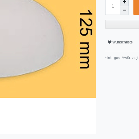
Wunschliste
* inkl. ges. MwSt. zzgl.