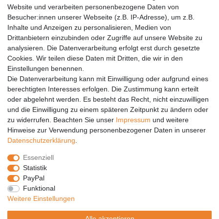
Versandkosten
Website und verarbeiten personenbezogene Daten von
Barrierefreiheit
Besucher:innen unserer Webseite (z.B. IP-Adresse), um z.B.
Inhalte und Anzeigen zu personalisieren, Medien von
Anleitungen
Drittanbietern einzubinden oder Zugriffe auf unsere Website zu
analysieren. Die Datenverarbeitung erfolgt erst durch gesetzte
Vertrag widerrufen
Cookies. Wir teilen diese Daten mit Dritten, die wir in den
Einstellungen benennen.
PARTNER
Die Datenverarbeitung kann mit Einwilligung oder aufgrund eines
DHL
berechtigten Interesses erfolgen. Die Zustimmung kann erteilt
oder abgelehnt werden. Es besteht das Recht, nicht einzuwilligen
GLS
und die Einwilligung zu einem späteren Zeitpunkt zu ändern oder
DB Schenker
zu widerrufen. Beachten Sie unser
Impressum
und weitere
PaketPLUS
Hinweise zur Verwendung personenbezogener Daten in unserer
Daten­schutz­erklärung
.
SPONSORING
Essenziell
Malchower SV 90
Statistik
Malchower Wölfe
PayPal
Funktional
ZERTIFIKATE
Weitere Einstellungen
Händlerbund
Alle akzeptieren