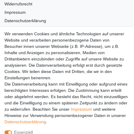
Widerrufsrecht
Impressum
Datenschutzerklärung
AGB
Wir verwenden Cookies und ähnliche Technologien auf unserer
Versandkosten
Website und verarbeiten personenbezogene Daten von
Barrierefreiheit
Besucher:innen unserer Webseite (z.B. IP-Adresse), um z.B.
Inhalte und Anzeigen zu personalisieren, Medien von
Anleitungen
Drittanbietern einzubinden oder Zugriffe auf unsere Website zu
analysieren. Die Datenverarbeitung erfolgt erst durch gesetzte
Vertrag widerrufen
Cookies. Wir teilen diese Daten mit Dritten, die wir in den
Einstellungen benennen.
PARTNER
Die Datenverarbeitung kann mit Einwilligung oder aufgrund eines
DHL
berechtigten Interesses erfolgen. Die Zustimmung kann erteilt
oder abgelehnt werden. Es besteht das Recht, nicht einzuwilligen
GLS
und die Einwilligung zu einem späteren Zeitpunkt zu ändern oder
DB Schenker
zu widerrufen. Beachten Sie unser
Impressum
und weitere
PaketPLUS
Hinweise zur Verwendung personenbezogener Daten in unserer
Daten­schutz­erklärung
.
SPONSORING
Essenziell