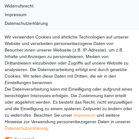
Widerrufsrecht
Impressum
Datenschutzerklärung
AGB
Wir verwenden Cookies und ähnliche Technologien auf unserer
Versandkosten
Website und verarbeiten personenbezogene Daten von
Barrierefreiheit
Besucher:innen unserer Webseite (z.B. IP-Adresse), um z.B.
Inhalte und Anzeigen zu personalisieren, Medien von
Anleitungen
Drittanbietern einzubinden oder Zugriffe auf unsere Website zu
analysieren. Die Datenverarbeitung erfolgt erst durch gesetzte
Vertrag widerrufen
Cookies. Wir teilen diese Daten mit Dritten, die wir in den
Einstellungen benennen.
PARTNER
Die Datenverarbeitung kann mit Einwilligung oder aufgrund eines
DHL
berechtigten Interesses erfolgen. Die Zustimmung kann erteilt
oder abgelehnt werden. Es besteht das Recht, nicht einzuwilligen
GLS
und die Einwilligung zu einem späteren Zeitpunkt zu ändern oder
DB Schenker
zu widerrufen. Beachten Sie unser
Impressum
und weitere
PaketPLUS
Hinweise zur Verwendung personenbezogener Daten in unserer
Daten­schutz­erklärung
.
SPONSORING