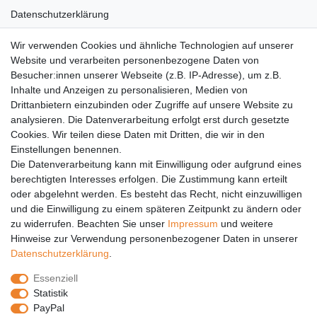
Datenschutzerklärung
AGB
Wir verwenden Cookies und ähnliche Technologien auf unserer
Versandkosten
Website und verarbeiten personenbezogene Daten von
Barrierefreiheit
Besucher:innen unserer Webseite (z.B. IP-Adresse), um z.B.
Inhalte und Anzeigen zu personalisieren, Medien von
Anleitungen
Drittanbietern einzubinden oder Zugriffe auf unsere Website zu
analysieren. Die Datenverarbeitung erfolgt erst durch gesetzte
Vertrag widerrufen
Cookies. Wir teilen diese Daten mit Dritten, die wir in den
Einstellungen benennen.
PARTNER
Die Datenverarbeitung kann mit Einwilligung oder aufgrund eines
DHL
berechtigten Interesses erfolgen. Die Zustimmung kann erteilt
oder abgelehnt werden. Es besteht das Recht, nicht einzuwilligen
GLS
und die Einwilligung zu einem späteren Zeitpunkt zu ändern oder
DB Schenker
zu widerrufen. Beachten Sie unser
Impressum
und weitere
PaketPLUS
Hinweise zur Verwendung personenbezogener Daten in unserer
Daten­schutz­erklärung
.
SPONSORING
Essenziell
Malchower SV 90
Statistik
Malchower Wölfe
PayPal