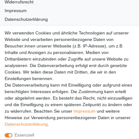
Widerrufsrecht
Impressum
Datenschutzerklärung
AGB
Wir verwenden Cookies und ähnliche Technologien auf unserer
Versandkosten
Website und verarbeiten personenbezogene Daten von
Barrierefreiheit
Besucher:innen unserer Webseite (z.B. IP-Adresse), um z.B.
Inhalte und Anzeigen zu personalisieren, Medien von
Anleitungen
Drittanbietern einzubinden oder Zugriffe auf unsere Website zu
analysieren. Die Datenverarbeitung erfolgt erst durch gesetzte
Vertrag widerrufen
Cookies. Wir teilen diese Daten mit Dritten, die wir in den
Einstellungen benennen.
PARTNER
Die Datenverarbeitung kann mit Einwilligung oder aufgrund eines
DHL
berechtigten Interesses erfolgen. Die Zustimmung kann erteilt
oder abgelehnt werden. Es besteht das Recht, nicht einzuwilligen
GLS
und die Einwilligung zu einem späteren Zeitpunkt zu ändern oder
DB Schenker
zu widerrufen. Beachten Sie unser
Impressum
und weitere
PaketPLUS
Hinweise zur Verwendung personenbezogener Daten in unserer
Daten­schutz­erklärung
.
SPONSORING
Essenziell
Malchower SV 90