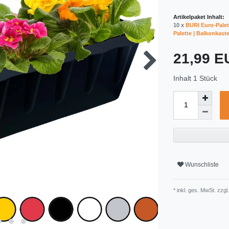
Artikelpaket Inhalt:
10 x
BURI Euro-Palet
Palette | Balkonkast
21,99 
Inhalt
1
Stück
Wunschliste
* inkl. ges. MwSt. zzgl.