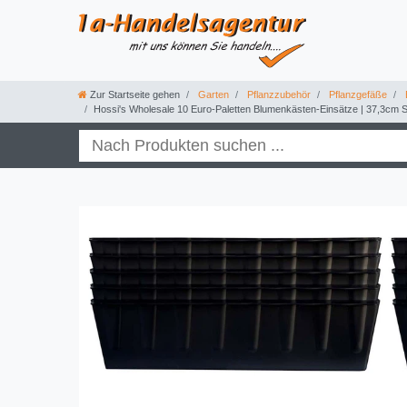
Zur Startseite gehen
Garten
Pflanzzubehör
Pflanzgefäße
Hossi's Wholesale 10 Euro-Paletten Blumenkästen-Einsätze | 37,3cm Sch