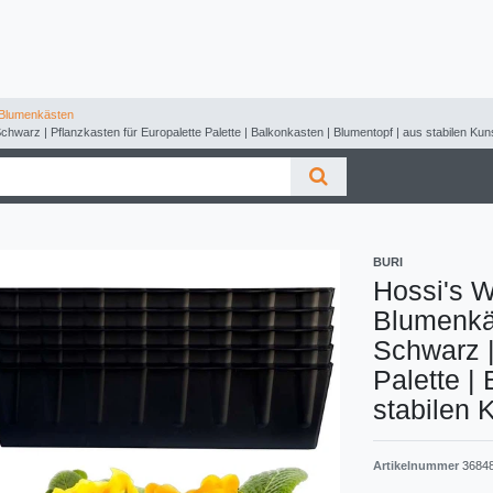
Blumenkästen
warz | Pflanzkasten für Europalette Palette | Balkonkasten | Blumentopf | aus stabilen Kun
BURI
Hossi's W
Blumenkä
Schwarz |
Palette |
stabilen 
Artikelnummer
3684