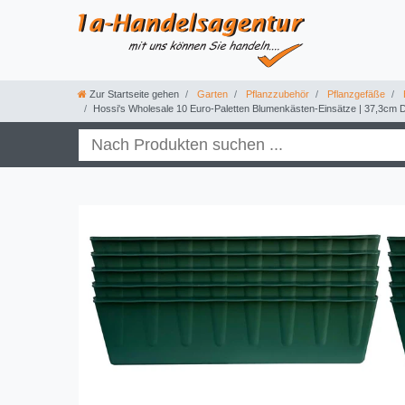
Zur Startseite gehen
Garten
Pflanzzubehör
Pflanzgefäße
Hossi's Wholesale 10 Euro-Paletten Blumenkästen-Einsätze | 37,3cm Dun