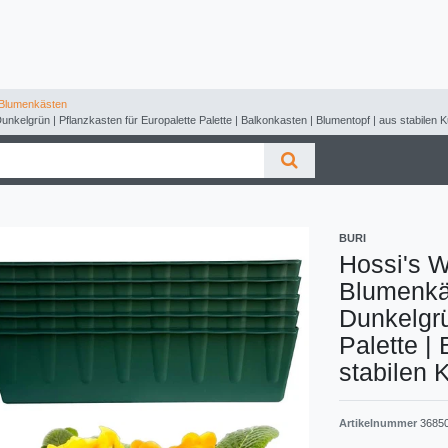
Blumenkästen
kelgrün | Pflanzkasten für Europalette Palette | Balkonkasten | Blumentopf | aus stabilen 
BURI
Hossi's W
Blumenkä
Dunkelgrü
Palette |
stabilen 
Artikelnummer
3685