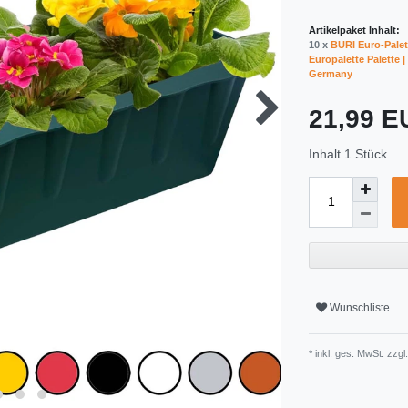
Artikelpaket Inhalt:
10 x
BURI Euro-Palet
Europalette Palette 
Germany
21,99 
Inhalt
1
Stück
Wunschliste
* inkl. ges. MwSt. zzgl.