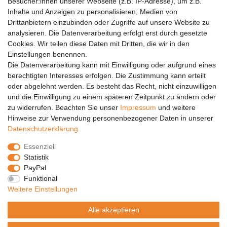
Barrierefreiheit
Besucher:innen unserer Webseite (z.B. IP-Adresse), um z.B.
Inhalte und Anzeigen zu personalisieren, Medien von
Anleitungen
Drittanbietern einzubinden oder Zugriffe auf unsere Website zu
analysieren. Die Datenverarbeitung erfolgt erst durch gesetzte
Vertrag widerrufen
Cookies. Wir teilen diese Daten mit Dritten, die wir in den
Einstellungen benennen.
PARTNER
Die Datenverarbeitung kann mit Einwilligung oder aufgrund eines
DHL
berechtigten Interesses erfolgen. Die Zustimmung kann erteilt
oder abgelehnt werden. Es besteht das Recht, nicht einzuwilligen
GLS
und die Einwilligung zu einem späteren Zeitpunkt zu ändern oder
DB Schenker
zu widerrufen. Beachten Sie unser
Impressum
und weitere
PaketPLUS
Hinweise zur Verwendung personenbezogener Daten in unserer
Daten­schutz­erklärung
.
SPONSORING
Essenziell
Malchower SV 90
Statistik
Malchower Wölfe
PayPal
Funktional
ZERTIFIKATE
Weitere Einstellungen
Händlerbund
Alle akzeptieren
Trusted Shops