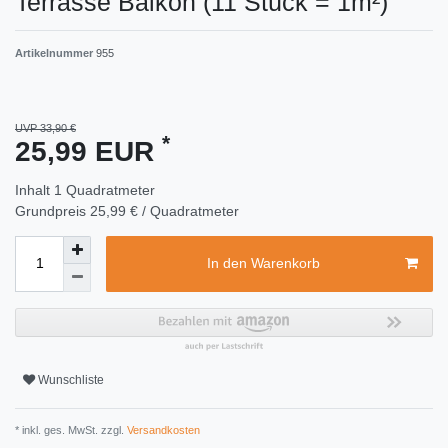
Terrasse Balkon (11 Stück = 1m²)
Artikelnummer
955
UVP 33,90 €
*
25,99 EUR
Inhalt
1
Quadratmeter
Grundpreis
25,99 € / Quadratmeter
In den Warenkorb
Wunschliste
* inkl. ges. MwSt. zzgl.
Versandkosten