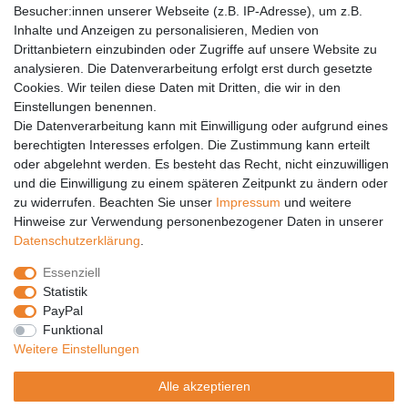
Barrierefreiheit
Besucher:innen unserer Webseite (z.B. IP-Adresse), um z.B.
Inhalte und Anzeigen zu personalisieren, Medien von
Anleitungen
Drittanbietern einzubinden oder Zugriffe auf unsere Website zu
analysieren. Die Datenverarbeitung erfolgt erst durch gesetzte
Vertrag widerrufen
Cookies. Wir teilen diese Daten mit Dritten, die wir in den
Einstellungen benennen.
PARTNER
Die Datenverarbeitung kann mit Einwilligung oder aufgrund eines
DHL
berechtigten Interesses erfolgen. Die Zustimmung kann erteilt
oder abgelehnt werden. Es besteht das Recht, nicht einzuwilligen
GLS
und die Einwilligung zu einem späteren Zeitpunkt zu ändern oder
DB Schenker
zu widerrufen. Beachten Sie unser
Impressum
und weitere
PaketPLUS
Hinweise zur Verwendung personenbezogener Daten in unserer
Daten­schutz­erklärung
.
SPONSORING
Essenziell
Malchower SV 90
Statistik
Malchower Wölfe
PayPal
Funktional
ZERTIFIKATE
Weitere Einstellungen
Händlerbund
Alle akzeptieren
Trusted Shops