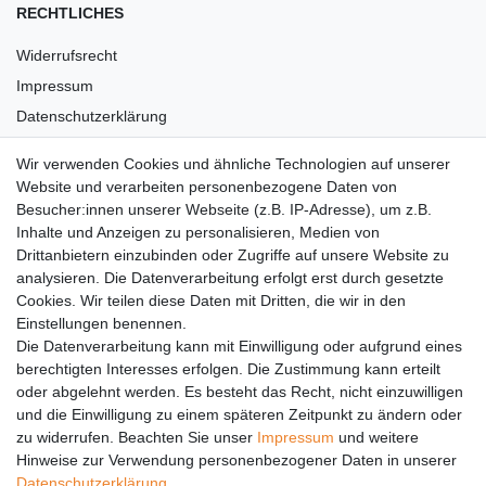
RECHTLICHES
Widerrufsrecht
Impressum
Datenschutzerklärung
AGB
Wir verwenden Cookies und ähnliche Technologien auf unserer
Versandkosten
Website und verarbeiten personenbezogene Daten von
Barrierefreiheit
Besucher:innen unserer Webseite (z.B. IP-Adresse), um z.B.
Inhalte und Anzeigen zu personalisieren, Medien von
Anleitungen
Drittanbietern einzubinden oder Zugriffe auf unsere Website zu
analysieren. Die Datenverarbeitung erfolgt erst durch gesetzte
Vertrag widerrufen
Cookies. Wir teilen diese Daten mit Dritten, die wir in den
Einstellungen benennen.
PARTNER
Die Datenverarbeitung kann mit Einwilligung oder aufgrund eines
DHL
berechtigten Interesses erfolgen. Die Zustimmung kann erteilt
oder abgelehnt werden. Es besteht das Recht, nicht einzuwilligen
GLS
und die Einwilligung zu einem späteren Zeitpunkt zu ändern oder
DB Schenker
zu widerrufen. Beachten Sie unser
Impressum
und weitere
PaketPLUS
Hinweise zur Verwendung personenbezogener Daten in unserer
Daten­schutz­erklärung
.