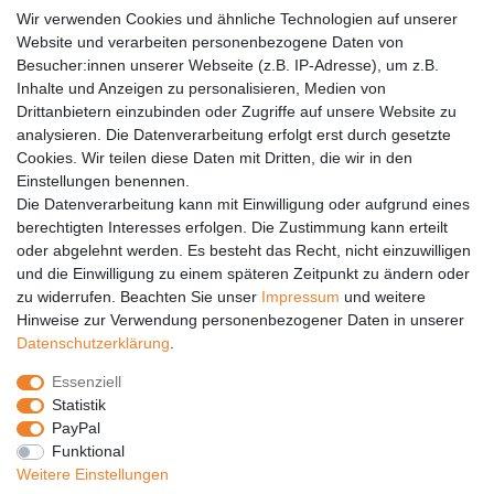
AGB
Wir verwenden Cookies und ähnliche Technologien auf unserer
Versandkosten
Website und verarbeiten personenbezogene Daten von
Barrierefreiheit
Besucher:innen unserer Webseite (z.B. IP-Adresse), um z.B.
Inhalte und Anzeigen zu personalisieren, Medien von
Anleitungen
Drittanbietern einzubinden oder Zugriffe auf unsere Website zu
analysieren. Die Datenverarbeitung erfolgt erst durch gesetzte
Vertrag widerrufen
Cookies. Wir teilen diese Daten mit Dritten, die wir in den
Einstellungen benennen.
PARTNER
Die Datenverarbeitung kann mit Einwilligung oder aufgrund eines
DHL
berechtigten Interesses erfolgen. Die Zustimmung kann erteilt
oder abgelehnt werden. Es besteht das Recht, nicht einzuwilligen
GLS
und die Einwilligung zu einem späteren Zeitpunkt zu ändern oder
DB Schenker
zu widerrufen. Beachten Sie unser
Impressum
und weitere
PaketPLUS
Hinweise zur Verwendung personenbezogener Daten in unserer
Daten­schutz­erklärung
.
SPONSORING
Essenziell
Malchower SV 90
Statistik
Malchower Wölfe
PayPal
Funktional
ZERTIFIKATE
Weitere Einstellungen