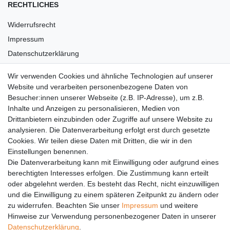
RECHTLICHES
Widerrufsrecht
Impressum
Datenschutzerklärung
AGB
Wir verwenden Cookies und ähnliche Technologien auf unserer
Versandkosten
Website und verarbeiten personenbezogene Daten von
Barrierefreiheit
Besucher:innen unserer Webseite (z.B. IP-Adresse), um z.B.
Inhalte und Anzeigen zu personalisieren, Medien von
Anleitungen
Drittanbietern einzubinden oder Zugriffe auf unsere Website zu
analysieren. Die Datenverarbeitung erfolgt erst durch gesetzte
Vertrag widerrufen
Cookies. Wir teilen diese Daten mit Dritten, die wir in den
Einstellungen benennen.
PARTNER
Die Datenverarbeitung kann mit Einwilligung oder aufgrund eines
DHL
berechtigten Interesses erfolgen. Die Zustimmung kann erteilt
oder abgelehnt werden. Es besteht das Recht, nicht einzuwilligen
GLS
und die Einwilligung zu einem späteren Zeitpunkt zu ändern oder
DB Schenker
zu widerrufen. Beachten Sie unser
Impressum
und weitere
PaketPLUS
Hinweise zur Verwendung personenbezogener Daten in unserer
Daten­schutz­erklärung
.