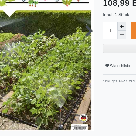
108,99
Inhalt
1
Stück
Wunschliste
* inkl. ges. MwSt. zzgl.