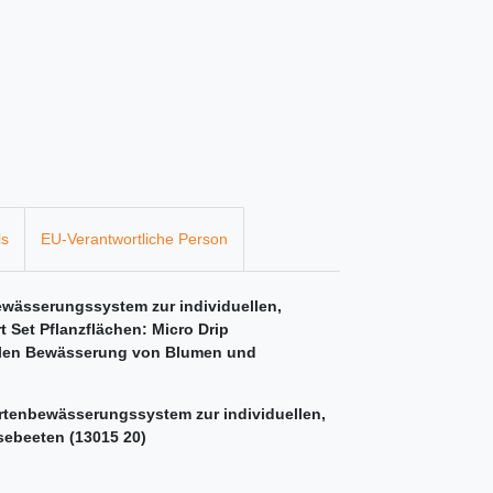
ls
EU-Verantwortliche Person
bewässerungssystem zur individuellen,
t Set Pflanzflächen: Micro Drip
iblen Bewässerung von Blumen und
artenbewässerungssystem zur individuellen,
ebeeten (13015 20)