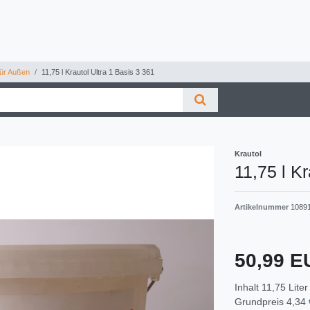
ür Außen
11,75 l Krautol Ultra 1 Basis 3 361
Krautol
11,75 l K
Artikelnummer
1089
50,99 
Inhalt
11,75
Liter
Grundpreis
4,34 