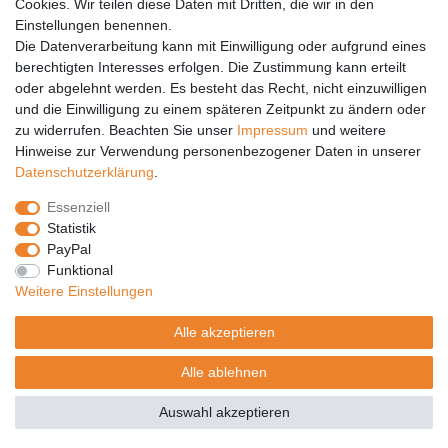
Cookies. Wir teilen diese Daten mit Dritten, die wir in den
Einstellungen benennen.
PARTNER
Die Datenverarbeitung kann mit Einwilligung oder aufgrund eines
DHL
berechtigten Interesses erfolgen. Die Zustimmung kann erteilt
oder abgelehnt werden. Es besteht das Recht, nicht einzuwilligen
GLS
und die Einwilligung zu einem späteren Zeitpunkt zu ändern oder
DB Schenker
zu widerrufen. Beachten Sie unser
Impressum
und weitere
PaketPLUS
Hinweise zur Verwendung personenbezogener Daten in unserer
Daten­schutz­erklärung
.
SPONSORING
Essenziell
Malchower SV 90
Statistik
Malchower Wölfe
PayPal
Funktional
ZERTIFIKATE
Weitere Einstellungen
Händlerbund
Alle akzeptieren
Trusted Shops
Alle ablehnen
© Copyright 2026 | Alle Rechte vorbehalten.
Auswahl akzeptieren