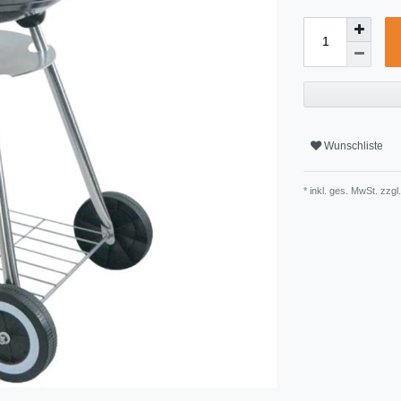
Wunschliste
* inkl. ges. MwSt. zzgl.