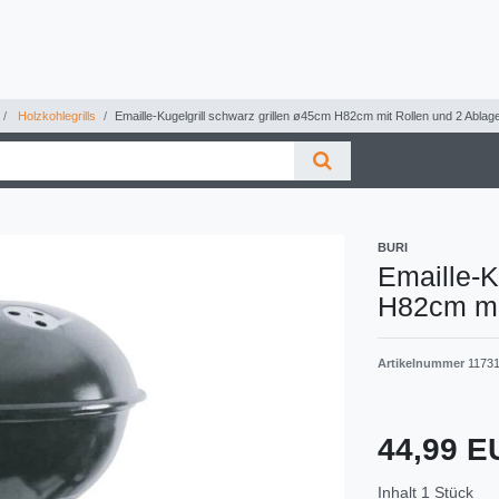
Holzkohlegrills
Emaille-Kugelgrill schwarz grillen ø45cm H82cm mit Rollen und 2 Abla
BURI
Emaille-K
H82cm mi
Artikelnummer
1173
44,99 
Inhalt
1
Stück