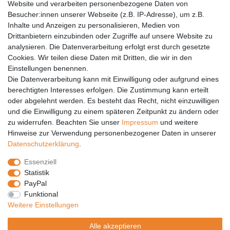
Website und verarbeiten personenbezogene Daten von
Barrierefreiheit
Besucher:innen unserer Webseite (z.B. IP-Adresse), um z.B.
Inhalte und Anzeigen zu personalisieren, Medien von
Anleitungen
Drittanbietern einzubinden oder Zugriffe auf unsere Website zu
analysieren. Die Datenverarbeitung erfolgt erst durch gesetzte
Vertrag widerrufen
Cookies. Wir teilen diese Daten mit Dritten, die wir in den
Einstellungen benennen.
PARTNER
Die Datenverarbeitung kann mit Einwilligung oder aufgrund eines
DHL
berechtigten Interesses erfolgen. Die Zustimmung kann erteilt
oder abgelehnt werden. Es besteht das Recht, nicht einzuwilligen
GLS
und die Einwilligung zu einem späteren Zeitpunkt zu ändern oder
DB Schenker
zu widerrufen. Beachten Sie unser
Impressum
und weitere
PaketPLUS
Hinweise zur Verwendung personenbezogener Daten in unserer
Daten­schutz­erklärung
.
SPONSORING
Essenziell
Malchower SV 90
Statistik
Malchower Wölfe
PayPal
Funktional
ZERTIFIKATE
Weitere Einstellungen
Händlerbund
Alle akzeptieren