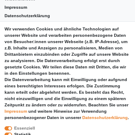
Impressum
Datenschutzerklärung
AGB
Wir verwenden Cookies und ähnliche Technologien auf
Versandkosten
unserer Website und verarbeiten personenbezogene Daten
Barrierefreiheit
von Besucher:innen unserer Webseite (z.B. IP-Adresse), um
z.B. Inhalte und Anzeigen zu personalisieren, Medien von
Anleitungen
Drittanbietern einzubinden oder Zugriffe auf unsere Website
zu analysieren. Die Datenverarbeitung erfolgt erst durch
Vertrag widerrufen
gesetzte Cookies. Wir teilen diese Daten mit Dritten, die wir
PARTNER
in den Einstellungen benennen.
Die Datenverarbeitung kann mit Einwilligung oder aufgrund
DHL
eines berechtigten Interesses erfolgen. Die Zustimmung
kann erteilt oder abgelehnt werden. Es besteht das Recht,
GLS
nicht einzuwilligen und die Einwilligung zu einem späteren
DB Schenker
Zeitpunkt zu ändern oder zu widerrufen. Beachten Sie unser
PaketPLUS
Impressum
und weitere Hinweise zur Verwendung
personenbezogener Daten in unserer
Daten­schutz­erklärung
.
SPONSORING
Essenziell
Malchower SV 90
Statistik