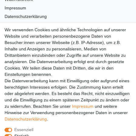
Impressum
Datenschutzerklärung
AGB
Wir verwenden Cookies und ähnliche Technologien auf unserer
Versandkosten
Website und verarbeiten personenbezogene Daten von
Barrierefreiheit
Besucher:innen unserer Webseite (z.B. IP-Adresse), um z.B.
Inhalte und Anzeigen zu personalisieren, Medien von
Anleitungen
Drittanbietern einzubinden oder Zugriffe auf unsere Website zu
analysieren. Die Datenverarbeitung erfolgt erst durch gesetzte
Vertrag widerrufen
Cookies. Wir teilen diese Daten mit Dritten, die wir in den
Einstellungen benennen.
PARTNER
Die Datenverarbeitung kann mit Einwilligung oder aufgrund eines
DHL
berechtigten Interesses erfolgen. Die Zustimmung kann erteilt
oder abgelehnt werden. Es besteht das Recht, nicht einzuwilligen
GLS
und die Einwilligung zu einem späteren Zeitpunkt zu ändern oder
DB Schenker
zu widerrufen. Beachten Sie unser
Impressum
und weitere
PaketPLUS
Hinweise zur Verwendung personenbezogener Daten in unserer
Daten­schutz­erklärung
.
SPONSORING
Essenziell
Malchower SV 90