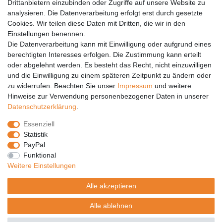
Drittanbietern einzubinden oder Zugriffe auf unsere Website zu
analysieren. Die Datenverarbeitung erfolgt erst durch gesetzte
Vertrag widerrufen
Cookies. Wir teilen diese Daten mit Dritten, die wir in den
Einstellungen benennen.
PARTNER
Die Datenverarbeitung kann mit Einwilligung oder aufgrund eines
DHL
berechtigten Interesses erfolgen. Die Zustimmung kann erteilt
oder abgelehnt werden. Es besteht das Recht, nicht einzuwilligen
GLS
und die Einwilligung zu einem späteren Zeitpunkt zu ändern oder
DB Schenker
zu widerrufen. Beachten Sie unser
Impressum
und weitere
PaketPLUS
Hinweise zur Verwendung personenbezogener Daten in unserer
Daten­schutz­erklärung
.
SPONSORING
Essenziell
Malchower SV 90
Statistik
Malchower Wölfe
PayPal
Funktional
ZERTIFIKATE
Weitere Einstellungen
Händlerbund
Alle akzeptieren
Trusted Shops
Alle ablehnen
© Copyright 2026 | Alle Rechte vorbehalten.