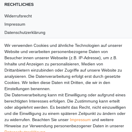
RECHTLICHES
Widerrufsrecht
Impressum
Datenschutzerklärung
AGB
Wir verwenden Cookies und ähnliche Technologien auf unserer
Versandkosten
Website und verarbeiten personenbezogene Daten von
Barrierefreiheit
Besucher:innen unserer Webseite (z.B. IP-Adresse), um z.B.
Inhalte und Anzeigen zu personalisieren, Medien von
Anleitungen
Drittanbietern einzubinden oder Zugriffe auf unsere Website zu
analysieren. Die Datenverarbeitung erfolgt erst durch gesetzte
Vertrag widerrufen
Cookies. Wir teilen diese Daten mit Dritten, die wir in den
Einstellungen benennen.
PARTNER
Die Datenverarbeitung kann mit Einwilligung oder aufgrund eines
DHL
berechtigten Interesses erfolgen. Die Zustimmung kann erteilt
oder abgelehnt werden. Es besteht das Recht, nicht einzuwilligen
GLS
und die Einwilligung zu einem späteren Zeitpunkt zu ändern oder
DB Schenker
zu widerrufen. Beachten Sie unser
Impressum
und weitere
PaketPLUS
Hinweise zur Verwendung personenbezogener Daten in unserer