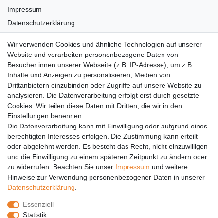
Impressum
Datenschutzerklärung
AGB
Wir verwenden Cookies und ähnliche Technologien auf unserer
Versandkosten
Website und verarbeiten personenbezogene Daten von
Barrierefreiheit
Besucher:innen unserer Webseite (z.B. IP-Adresse), um z.B.
Inhalte und Anzeigen zu personalisieren, Medien von
Anleitungen
Drittanbietern einzubinden oder Zugriffe auf unsere Website zu
analysieren. Die Datenverarbeitung erfolgt erst durch gesetzte
Vertrag widerrufen
Cookies. Wir teilen diese Daten mit Dritten, die wir in den
Einstellungen benennen.
PARTNER
Die Datenverarbeitung kann mit Einwilligung oder aufgrund eines
DHL
berechtigten Interesses erfolgen. Die Zustimmung kann erteilt
oder abgelehnt werden. Es besteht das Recht, nicht einzuwilligen
GLS
und die Einwilligung zu einem späteren Zeitpunkt zu ändern oder
DB Schenker
zu widerrufen. Beachten Sie unser
Impressum
und weitere
PaketPLUS
Hinweise zur Verwendung personenbezogener Daten in unserer
Daten­schutz­erklärung
.
SPONSORING
Essenziell
Malchower SV 90
Statistik