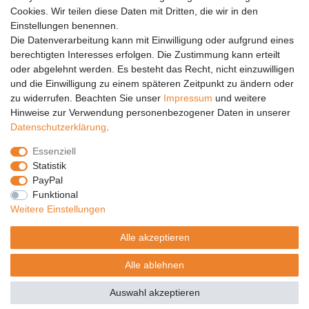
Cookies. Wir teilen diese Daten mit Dritten, die wir in den
Einstellungen benennen.
PARTNER
Die Datenverarbeitung kann mit Einwilligung oder aufgrund eines
DHL
berechtigten Interesses erfolgen. Die Zustimmung kann erteilt
oder abgelehnt werden. Es besteht das Recht, nicht einzuwilligen
GLS
und die Einwilligung zu einem späteren Zeitpunkt zu ändern oder
DB Schenker
zu widerrufen. Beachten Sie unser
Impressum
und weitere
PaketPLUS
Hinweise zur Verwendung personenbezogener Daten in unserer
Daten­schutz­erklärung
.
SPONSORING
Essenziell
Malchower SV 90
Statistik
Malchower Wölfe
PayPal
Funktional
ZERTIFIKATE
Weitere Einstellungen
Händlerbund
Alle akzeptieren
Trusted Shops
Alle ablehnen
© Copyright 2026 | Alle Rechte vorbehalten.
Auswahl akzeptieren