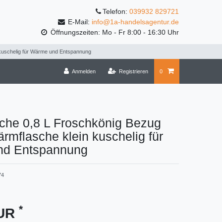
Telefon:
039932 829721
E-Mail:
info@1a-handelsagentur.de
Öffnungszeiten: Mo - Fr 8:00 - 16:30 Uhr
kuschelig für Wärme und Entspannung
Anmelden
Registrieren
0
che 0,8 L Froschkönig Bezug
rmflasche klein kuschelig für
d Entspannung
74
*
EUR