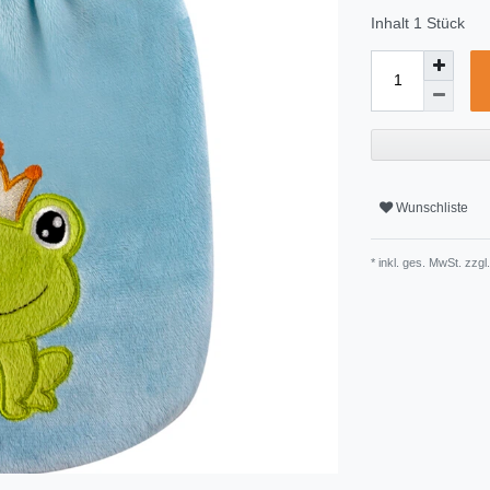
Inhalt
1
Stück
Wunschliste
* inkl. ges. MwSt. zzgl.