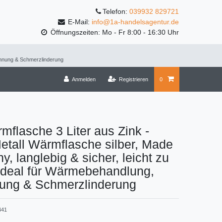
Telefon:
039932 829721
E-Mail:
info@1a-handelsagentur.de
Öffnungszeiten: Mo - Fr 8:00 - 16:30 Uhr
pannung & Schmerzlinderung
Anmelden
Registrieren
0
flasche 3 Liter aus Zink -
etall Wärmflasche silber, Made
y, langlebig & sicher, leicht zu
 ideal für Wärmebehandlung,
ung & Schmerzlinderung
441