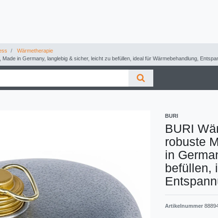
ess
Wärmetherapie
, Made in Germany, langlebig & sicher, leicht zu befüllen, ideal für Wärmebehandlung, Ents
BURI
BURI Wärm
robuste M
in German
befüllen,
Entspann
Artikelnummer
8889