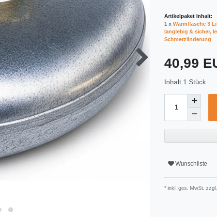
Artikelpaket Inhalt:
1 x
Wärmflasche 3 Li
langlebig & sicher, 
Schmerzlinderung
40,99 
Inhalt
1
Stück
Wunschliste
* inkl. ges. MwSt. zzgl.