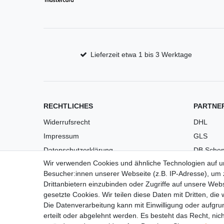
Lieferzeit etwa 1 bis 3 Werktage
RECHTLICHES
PARTNE
Widerrufsrecht
DHL
Impressum
GLS
Datenschutzerklärung
DB Schen
Wir verwenden Cookies und ähnliche Technologien auf 
AGB
PaketPL
Besucher:innen unserer Webseite (z.B. IP-Adresse), um z
Versandkosten
Drittanbietern einzubinden oder Zugriffe auf unsere Webs
Barrierefreiheit
gesetzte Cookies. Wir teilen diese Daten mit Dritten, die
Die Datenverarbeitung kann mit Einwilligung oder aufgru
Anleitungen
erteilt oder abgelehnt werden. Es besteht das Recht, nich
Vertrag widerrufen