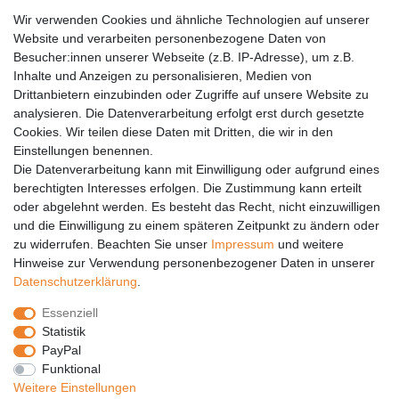
AGB
Wir verwenden Cookies und ähnliche Technologien auf unserer
Versandkosten
Website und verarbeiten personenbezogene Daten von
Barrierefreiheit
Besucher:innen unserer Webseite (z.B. IP-Adresse), um z.B.
Inhalte und Anzeigen zu personalisieren, Medien von
Anleitungen
Drittanbietern einzubinden oder Zugriffe auf unsere Website zu
analysieren. Die Datenverarbeitung erfolgt erst durch gesetzte
Vertrag widerrufen
Cookies. Wir teilen diese Daten mit Dritten, die wir in den
Einstellungen benennen.
PARTNER
Die Datenverarbeitung kann mit Einwilligung oder aufgrund eines
DHL
berechtigten Interesses erfolgen. Die Zustimmung kann erteilt
oder abgelehnt werden. Es besteht das Recht, nicht einzuwilligen
GLS
und die Einwilligung zu einem späteren Zeitpunkt zu ändern oder
DB Schenker
zu widerrufen. Beachten Sie unser
Impressum
und weitere
PaketPLUS
Hinweise zur Verwendung personenbezogener Daten in unserer
Daten­schutz­erklärung
.
SPONSORING
Essenziell
Malchower SV 90
Statistik
Malchower Wölfe
PayPal
Funktional
ZERTIFIKATE
Weitere Einstellungen