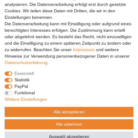
analysieren. Die Datenverarbeitung erfolgt erst durch gesetzte
Vertrag widerrufen
Cookies. Wir teilen diese Daten mit Dritten, die wir in den
Einstellungen benennen.
PARTNER
Die Datenverarbeitung kann mit Einwilligung oder aufgrund eines
DHL
berechtigten Interesses erfolgen. Die Zustimmung kann erteilt
oder abgelehnt werden. Es besteht das Recht, nicht einzuwilligen
GLS
und die Einwilligung zu einem späteren Zeitpunkt zu ändern oder
DB Schenker
zu widerrufen. Beachten Sie unser
Impressum
und weitere
PaketPLUS
Hinweise zur Verwendung personenbezogener Daten in unserer
Daten­schutz­erklärung
.
SPONSORING
Essenziell
Malchower SV 90
Statistik
Malchower Wölfe
PayPal
Funktional
ZERTIFIKATE
Weitere Einstellungen
Händlerbund
Alle akzeptieren
Trusted Shops
Alle ablehnen
© Copyright 2026 | Alle Rechte vorbehalten.
Auswahl akzeptieren