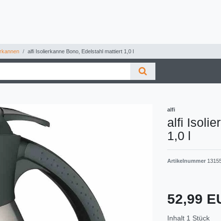
erkannen
alfi Isolierkanne Bono, Edelstahl mattiert 1,0 l
alfi
alfi Isoli
1,0 l
Artikelnummer
1315
52,99 
Inhalt
1
Stück