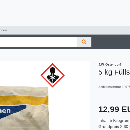
innen
J.W. Ostendorf
5 kg Füll
Artikelnummer
1097
12,99 
Inhalt
5
Kilogra
Grundpreis
2,60 