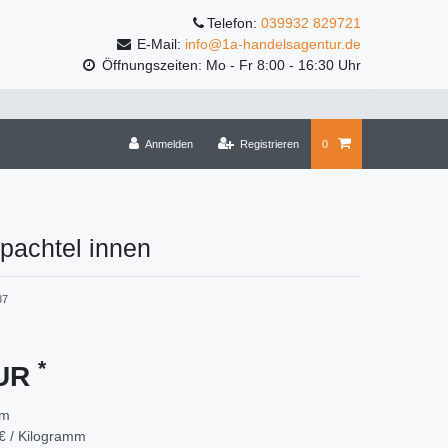
Telefon:
039932 829721
E-Mail:
info@1a-handelsagentur.de
Öffnungszeiten: Mo - Fr 8:00 - 16:30 Uhr
Anmelden
Registrieren
0
spachtel innen
87
*
EUR
mm
€ / Kilogramm