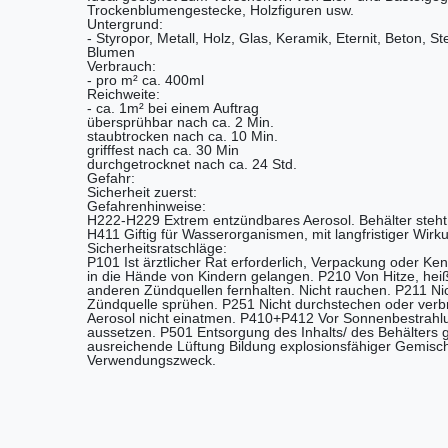
Trockenblumengestecke, Holzfiguren usw.
Untergrund:
- Styropor, Metall, Holz, Glas, Keramik, Eternit, Beton, St
Blumen
Verbrauch:
- pro m² ca. 400ml
Reichweite:
- ca. 1m² bei einem Auftrag
übersprühbar nach ca. 2 Min.
staubtrocken nach ca. 10 Min.
grifffest nach ca. 30 Min
durchgetrocknet nach ca. 24 Std.
Gefahr:
Sicherheit zuerst:
Gefahrenhinweise:
H222-H229 Extrem entzündbares Aerosol. Behälter steht
H411 Giftig für Wasserorganismen, mit langfristiger Wirk
Sicherheitsratschläge:
P101 Ist ärztlicher Rat erforderlich, Verpackung oder Ken
in die Hände von Kindern gelangen. P210 Von Hitze, he
anderen Zündquellen fernhalten. Nicht rauchen. P211 N
Zündquelle sprühen. P251 Nicht durchstechen oder ver
Aerosol nicht einatmen. P410+P412 Vor Sonnenbestrahl
aussetzen. P501 Entsorgung des Inhalts/ des Behälters 
ausreichende Lüftung Bildung explosionsfähiger Gemisc
Verwendungszweck.