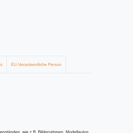
ls
EU-Verantwortliche Person
enständen, wie z.B. Bilderrahmen, Modellautos,