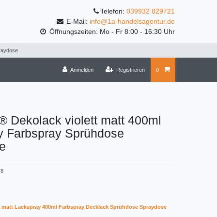
Telefon:
039932 829721
E-Mail:
info@1a-handelsagentur.de
Öffnungszeiten: Mo - Fr 8:00 - 16:30 Uhr
praydose
Anmelden
Registrieren
0
® Dekolack violett matt 400ml
y Farbspray Sprühdose
e
78
k matt Lackspray 400ml Farbspray Decklack Sprühdose Spraydose