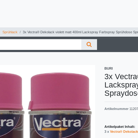
Sprühlack
3x Vectra® Dekolack violett matt 400ml Lackspray Farbspray Sprühdose S
BURI
3x Vectra
Lackspra
Spraydos
Artikelnummer
1120
Artikelpaket Inhalt:
3 x
Vectra® Dekolac