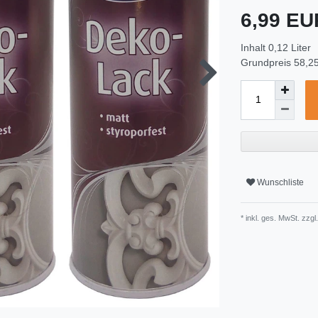
6,99 E
Inhalt
0,12
Liter
Grundpreis
58,25
Wunschliste
* inkl. ges. MwSt. zzgl.