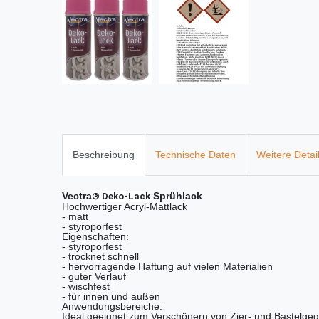
Beschreibung
Technische Daten
Weitere Detai
Vectra
Sprühlack
® Deko-Lack
Hochwertiger Acryl-Mattlack
- matt
- styroporfest
Eigenschaften:
- styroporfest
- trocknet schnell
- hervorragende Haftung auf vielen Materialien
- guter Verlauf
- wischfest
- für innen und außen
Anwendungsbereiche:
Ideal geeignet zum Verschönern von Zier- und Bastelgeg