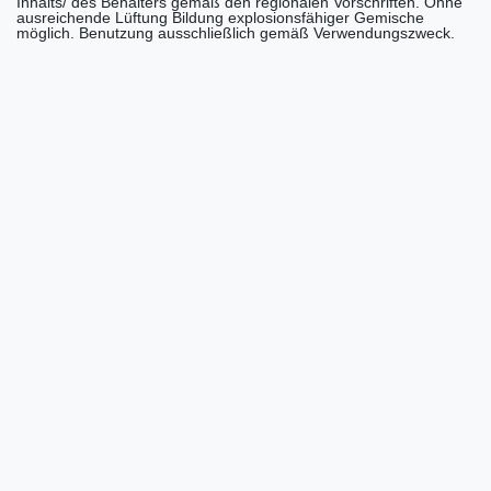
Inhalts/ des Behälters gemäß den regionalen Vorschriften. Ohne
ausreichende Lüftung Bildung explosionsfähiger Gemische
möglich. Benutzung ausschließlich gemäß Verwendungszweck.