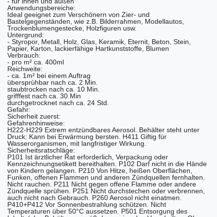
- für innen und außen
Anwendungsbereiche:
Ideal geeignet zum Verschönern von Zier- und
Bastelgegenständen, wie z.B. Bilderrahmen, Modellautos,
Trockenblumengestecke, Holzfiguren usw.
Untergrund:
- Styropor, Metall, Holz, Glas, Keramik, Eternit, Beton, Stein,
Papier, Karton, lackierfähige Hartkunststoffe, Blumen
Verbrauch:
- pro m² ca. 400ml
Reichweite:
- ca. 1m² bei einem Auftrag
übersprühbar nach ca. 2 Min.
staubtrocken nach ca. 10 Min.
grifffest nach ca. 30 Min
durchgetrocknet nach ca. 24 Std.
Gefahr:
Sicherheit zuerst:
Gefahrenhinweise:
H222-H229 Extrem entzündbares Aerosol. Behälter steht unter
Druck: Kann bei Erwärmung bersten. H411 Giftig für
Wasserorganismen, mit langfristiger Wirkung.
Sicherheitsratschläge:
P101 Ist ärztlicher Rat erforderlich, Verpackung oder
Kennzeichnungsetikett bereithalten. P102 Darf nicht in die Hände
von Kindern gelangen. P210 Von Hitze, heißen Oberflächen,
Funken, offenen Flammen und anderen Zündquellen fernhalten.
Nicht rauchen. P211 Nicht gegen offene Flamme oder andere
Zündquelle sprühen. P251 Nicht durchstechen oder verbrennen,
auch nicht nach Gebrauch. P260 Aerosol nicht einatmen.
P410+P412 Vor Sonnenbestrahlung schützen. Nicht
Temperaturen über 50°C aussetzen. P501 Entsorgung des