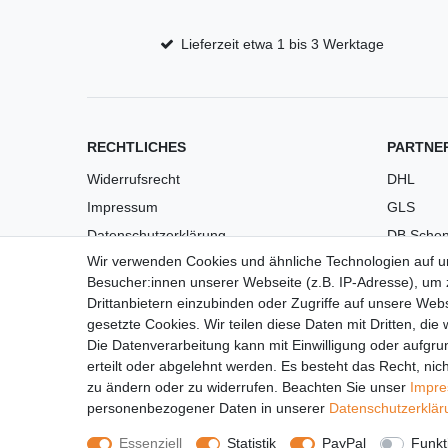
Lieferzeit etwa 1 bis 3 Werktage
RECHTLICHES
PARTNE
Widerrufsrecht
DHL
Impressum
GLS
Datenschutzerklärung
DB Schen
Wir verwenden Cookies und ähnliche Technologien auf 
AGB
PaketPL
Besucher:innen unserer Webseite (z.B. IP-Adresse), um z
Versandkosten
Drittanbietern einzubinden oder Zugriffe auf unsere Webs
Barrierefreiheit
gesetzte Cookies. Wir teilen diese Daten mit Dritten, die
Die Datenverarbeitung kann mit Einwilligung oder aufgru
Anleitungen
erteilt oder abgelehnt werden. Es besteht das Recht, nich
Vertrag widerrufen
zu ändern oder zu widerrufen. Beachten Sie unser
Impr
personenbezogener Daten in unserer
Daten­schutz­erklä
Essenziell
Statistik
PayPal
Funkt