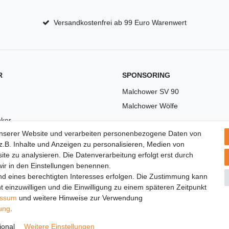
Versandkostenfrei ab 99 Euro Warenwert
R
SPONSORING
Malchower SV 90
Malchower Wölfe
ker
unserer Website und verarbeiten personenbezogene Daten von
US
.B. Inhalte und Anzeigen zu personalisieren, Medien von
ite zu analysieren. Die Datenverarbeitung erfolgt erst durch
 wir in den Einstellungen benennen.
nd eines berechtigten Interesses erfolgen. Die Zustimmung kann
t einzuwilligen und die Einwilligung zu einem späteren Zeitpunkt
essum
und weitere Hinweise zur Verwendung
rung
.
© Copyright 2026 | Alle Rechte vorbehalten.
ional
Weitere Einstellungen