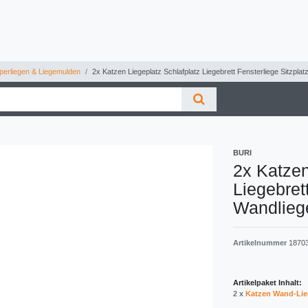
perliegen & Liegemulden
2x Katzen Liegeplatz Schlafplatz Liegebrett Fensterliege Sitzpla
BURI
2x Katzen
Liegebret
Wandlieg
Artikelnummer
1870
Artikelpaket Inhalt:
2 x
Katzen Wand-Lieg