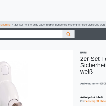
icherung
2er-Set Fenstergriffe abschließbar Sicherheitsfenstergriff Kindersicherung weiß
BURI
2er-Set F
Sicherhei
weiß
Artikelnummer
8250
Artikelpaket Inhalt:
2 x
Fenstergriff absc