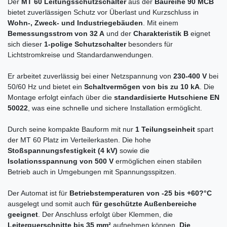
Der
MT 60 Leitungsschutzschalter
aus der
Baureihe 90 MCB
bietet zuverlässigen Schutz vor Überlast und Kurzschluss in
Wohn-, Zweck- und Industriegebäuden
. Mit einem
Bemessungsstrom von 32 A
und der
Charakteristik B
eignet
sich dieser
1-polige Schutzschalter
besonders für
Lichtstromkreise und Standardanwendungen.
Er arbeitet zuverlässig bei einer Netzspannung von
230-400 V
bei
50/60 Hz und bietet ein
Schaltvermögen von bis zu 10 kA
. Die
Montage erfolgt einfach über die
standardisierte Hutschiene EN
50022
, was eine schnelle und sichere Installation ermöglicht.
Durch seine kompakte Bauform mit nur
1 Teilungseinheit
spart
der MT 60 Platz im Verteilerkasten. Die hohe
Stoßspannungsfestigkeit (4 kV)
sowie die
Isolationsspannung von 500 V
ermöglichen einen stabilen
Betrieb auch in Umgebungen mit Spannungsspitzen.
Der Automat ist für
Betriebstemperaturen von -25 bis +60?°C
ausgelegt und somit auch
für geschützte Außenbereiche
geeignet
. Der Anschluss erfolgt über Klemmen, die
Leiterquerschnitte bis 35 mm²
aufnehmen können.
Die