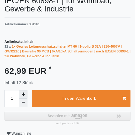
IEC/EN 60898-1 | für Wohnbau,
Gewerbe & Industrie
Artikelnummer
381961
Artikelpaket Inhalt:
12 x
1x Gewiss Leitungsschutzschalter MT 60 | 1-polig B 32A | 230-400?V |
GW92210 | Baureihe 90 MCB | 6kA/10kA Schaltvermögen | nach IEC/EN 60898-1 |
für Wohnbau, Gewerbe & Industrie
*
62,99 EUR
Inhalt
12
Stück
In den Warenkorb
Wunschliste