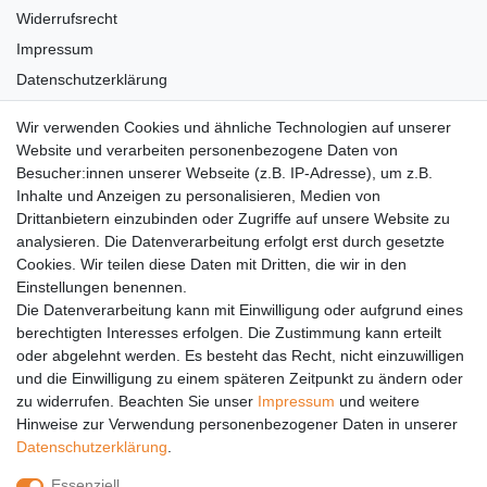
Widerrufsrecht
Impressum
Datenschutzerklärung
AGB
Wir verwenden Cookies und ähnliche Technologien auf unserer
Versandkosten
Website und verarbeiten personenbezogene Daten von
Barrierefreiheit
Besucher:innen unserer Webseite (z.B. IP-Adresse), um z.B.
Inhalte und Anzeigen zu personalisieren, Medien von
Anleitungen
Drittanbietern einzubinden oder Zugriffe auf unsere Website zu
analysieren. Die Datenverarbeitung erfolgt erst durch gesetzte
Vertrag widerrufen
Cookies. Wir teilen diese Daten mit Dritten, die wir in den
Einstellungen benennen.
PARTNER
Die Datenverarbeitung kann mit Einwilligung oder aufgrund eines
DHL
berechtigten Interesses erfolgen. Die Zustimmung kann erteilt
oder abgelehnt werden. Es besteht das Recht, nicht einzuwilligen
GLS
und die Einwilligung zu einem späteren Zeitpunkt zu ändern oder
DB Schenker
zu widerrufen. Beachten Sie unser
Impressum
und weitere
PaketPLUS
Hinweise zur Verwendung personenbezogener Daten in unserer
Daten­schutz­erklärung
.
SPONSORING
Essenziell