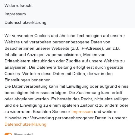
Widerrufsrecht
Impressum
Datenschutzerklärung
AGB
Wir verwenden Cookies und ähnliche Technologien auf unserer
Versandkosten
Website und verarbeiten personenbezogene Daten von
Barrierefreiheit
Besucher:innen unserer Webseite (z.B. IP-Adresse), um z.B.
Inhalte und Anzeigen zu personalisieren, Medien von
Anleitungen
Drittanbietern einzubinden oder Zugriffe auf unsere Website zu
analysieren. Die Datenverarbeitung erfolgt erst durch gesetzte
Vertrag widerrufen
Cookies. Wir teilen diese Daten mit Dritten, die wir in den
PARTNER
Einstellungen benennen.
Die Datenverarbeitung kann mit Einwilligung oder aufgrund eines
DHL
berechtigten Interesses erfolgen. Die Zustimmung kann erteilt
oder abgelehnt werden. Es besteht das Recht, nicht einzuwilligen
GLS
und die Einwilligung zu einem späteren Zeitpunkt zu ändern oder
DB Schenker
zu widerrufen. Beachten Sie unser
Impressum
und weitere
PaketPLUS
Hinweise zur Verwendung personenbezogener Daten in unserer
Daten­schutz­erklärung
.
SPONSORING
Essenziell